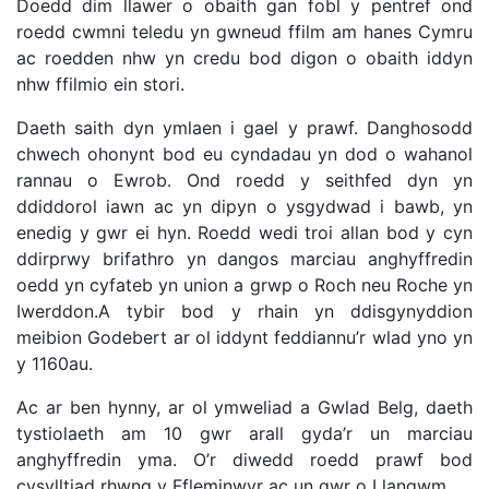
Doedd dim llawer o obaith gan fobl y pentref ond
roedd cwmni teledu yn gwneud ffilm am hanes Cymru
ac roedden nhw yn credu bod digon o obaith iddyn
nhw ffilmio ein stori.
Daeth saith dyn ymlaen i gael y prawf. Danghosodd
chwech ohonynt bod eu cyndadau yn dod o wahanol
rannau o Ewrob. Ond roedd y seithfed dyn yn
ddiddorol iawn ac yn dipyn o ysgydwad i bawb, yn
enedig y gwr ei hyn. Roedd wedi troi allan bod y cyn
ddirprwy brifathro yn dangos marciau anghyffredin
oedd yn cyfateb yn union a grwp o Roch neu Roche yn
Iwerddon.A tybir bod y rhain yn ddisgynyddion
meibion Godebert ar ol iddynt feddiannu’r wlad yno yn
y 1160au.
Ac ar ben hynny, ar ol ymweliad a Gwlad Belg, daeth
tystiolaeth am 10 gwr arall gyda’r un marciau
anghyffredin yma. O’r diwedd roedd prawf bod
cysylltiad rhwng y Ffleminwyr ac un gwr o Llangwm.