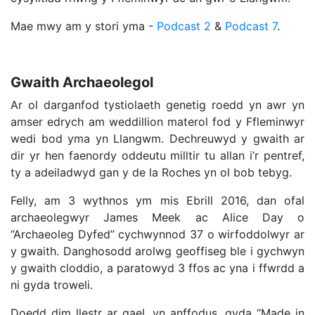
Mae mwy am y stori yma -
Podcast 2
&
Podcast 7
.
Gwaith Archaeolegol
Ar ol darganfod tystiolaeth genetig roedd yn awr yn
amser edrych am weddillion materol fod y Ffleminwyr
wedi bod yma yn Llangwm. Dechreuwyd y gwaith ar
dir yr hen faenordy oddeutu milltir tu allan i’r pentref,
ty a adeiladwyd gan y de la Roches yn ol bob tebyg.
Felly, am 3 wythnos ym mis Ebrill 2016, dan ofal
archaeolegwyr James Meek ac Alice Day o
“Archaeoleg Dyfed” cychwynnod 37 o wirfoddolwyr ar
y gwaith. Danghosodd arolwg geoffiseg ble i gychwyn
y gwaith cloddio, a paratowyd 3 ffos ac yna i ffwrdd a
ni gyda troweli.
Doedd dim llestr ar gael, yn anffodus, gyda “Made in