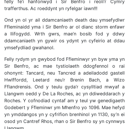
felly fe’i hanfonwyd i Sir Benfro i reoli’r Cymry
trafferthus. Ac roeddynt yn ryfelgar iawn!!!
Ond yn ol yr ail ddamcaniaeth death dau ymsefydlwr
Ffleminaidd yma i Sir Benfro ar ol dianc storm enfawr
a llifogydd. Wrth gwrs, mae’n bosib fod y ddwy
ddamcaniaeth yn gywir os ydynt yn cyfeirio at ddau
ymsefydliad gwahanol.
Felly rydym yn gwybod fod Ffleminwyr yn byw yma yn
Sir Benfro, ac mae tystiolaeth ddogfennol o rai
ohonynt: Tancard, neu Tancred a adeiladodd gastell
Hwlffordd, Leetard neu’r Brenin Bach, a Wizo
Fflandrensis. Ond y teulu gyda’r cysylltiad mwyaf a
Llangwm oedd y De La Roches, ac yn ddiweddarach y
Roches. Y cofnodiad cyntaf am y teul yw genedigaeth
Godebert y Ffleminwr ym Mhenfro yo 1096. Mae hefyd
yn ymddangos yn y cyfrifion brenhinol yn 1130, sy’n ei
osod yn Cantref Rhos, rhan o Sir Benfro sy yn cynnwys
Llangwm.