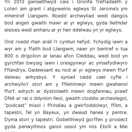
Yn 2013 gwnaethwyd cais i Gronfa Treftadaeth y
Loteri am grant i atgyweirio eglwys St Jerome’s ym
mhentref Llangwm. Roedd archwyliad wedi dangos
bod angen gwaith mawr ar yr eglwys, gyda lleithder
eisioes wedi amharu ar yr hen ddelwau yn yr eglwys.
Ond roedd rhan arall i’r cynllun hefyd. Ychydig iawn a
wyr am y ffaith bod Llangwm, nawr yn bentref o tua
800 o drigolion ar lanau afon Cleddau, wedi bod yn
gyrchfan bwysig iawn i oresgynwyr ac ymsefydlwyro
Fflandrys. Gadewsant eu nod ar yr eglwys mewn ffurf
delwau anhysbys. Y syniad oedd cael cyfle i
archwylio’r stori am y Ffleminwyr mewn gwahanol
ffurf: edrych ar dystiolaeth mewn dogfennau, prawf
DNA ar rai o ddynion lleol, gwaith cloddio archeolegol,
“podcast” misol i ffrindiau a gwirfoddolwyr, ffilm, a
tapestri, fel yn Bayeux, yn dweud hanes y pentre.
Dyma stori y tapestri. Gobeithiwyd gorffen y prosiect
gyda penwythnos ganol oesol ym mis Ebrill a Mai