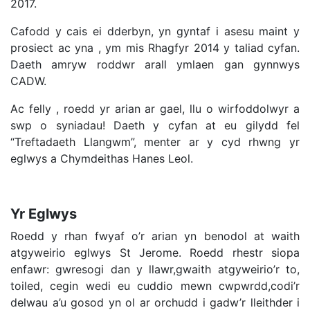
2017.
Cafodd y cais ei dderbyn, yn gyntaf i asesu maint y
prosiect ac yna , ym mis Rhagfyr 2014 y taliad cyfan.
Daeth amryw roddwr arall ymlaen gan gynnwys
CADW.
Ac felly , roedd yr arian ar gael, llu o wirfoddolwyr a
swp o syniadau! Daeth y cyfan at eu gilydd fel
“Treftadaeth Llangwm”, menter ar y cyd rhwng yr
eglwys a Chymdeithas Hanes Leol.
Yr Eglwys
Roedd y rhan fwyaf o’r arian yn benodol at waith
atgyweirio eglwys St Jerome. Roedd rhestr siopa
enfawr: gwresogi dan y llawr,gwaith atgyweirio’r to,
toiled, cegin wedi eu cuddio mewn cwpwrdd,codi’r
delwau a’u gosod yn ol ar orchudd i gadw’r lleithder i