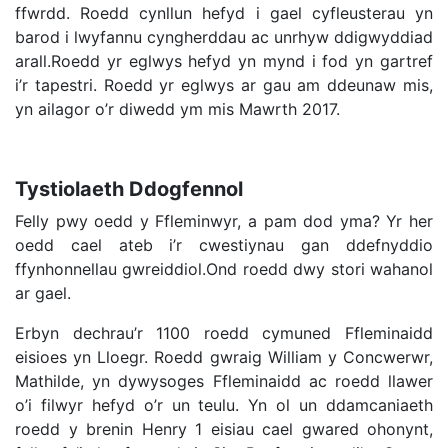
ffwrdd. Roedd cynllun hefyd i gael cyfleusterau yn
barod i lwyfannu cyngherddau ac unrhyw ddigwyddiad
arall.Roedd yr eglwys hefyd yn mynd i fod yn gartref
i’r tapestri. Roedd yr eglwys ar gau am ddeunaw mis,
yn ailagor o’r diwedd ym mis Mawrth 2017.
Tystiolaeth Ddogfennol
Felly pwy oedd y Ffleminwyr, a pam dod yma? Yr her
oedd cael ateb i’r cwestiynau gan ddefnyddio
ffynhonnellau gwreiddiol.Ond roedd dwy stori wahanol
ar gael.
Erbyn dechrau’r 1100 roedd cymuned Ffleminaidd
eisioes yn Lloegr. Roedd gwraig William y Concwerwr,
Mathilde, yn dywysoges Ffleminaidd ac roedd llawer
o’i filwyr hefyd o’r un teulu. Yn ol un ddamcaniaeth
roedd y brenin Henry 1 eisiau cael gwared ohonynt,