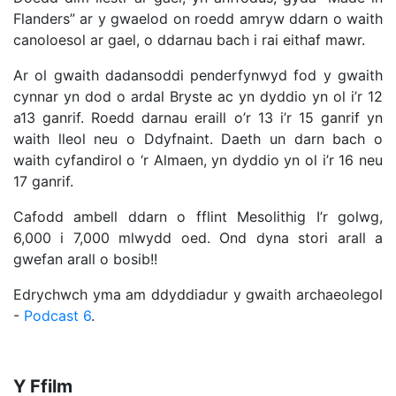
Flanders” ar y gwaelod on roedd amryw ddarn o waith
canoloesol ar gael, o ddarnau bach i rai eithaf mawr.
Ar ol gwaith dadansoddi penderfynwyd fod y gwaith
cynnar yn dod o ardal Bryste ac yn dyddio yn ol i’r 12
a13 ganrif. Roedd darnau eraill o’r 13 i’r 15 ganrif yn
waith lleol neu o Ddyfnaint. Daeth un darn bach o
waith cyfandirol o ‘r Almaen, yn dyddio yn ol i’r 16 neu
17 ganrif.
Cafodd ambell ddarn o fflint Mesolithig I’r golwg,
6,000 i 7,000 mlwydd oed. Ond dyna stori arall a
gwefan arall o bosib!!
Edrychwch yma am ddyddiadur y gwaith archaeolegol
-
Podcast 6
.
Y Ffilm