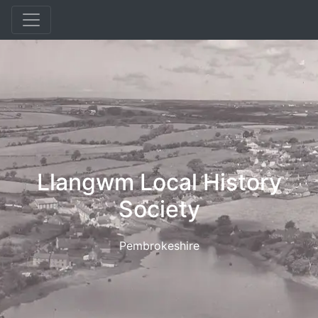
Llangwm Local History
Society
Pembrokeshire