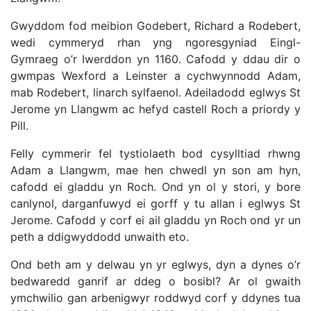
Gwyddom fod meibion Godebert, Richard a Rodebert,
wedi cymmeryd rhan yng ngoresgyniad Eingl-
Gymraeg o’r Iwerddon yn 1160. Cafodd y ddau dir o
gwmpas Wexford a Leinster a cychwynnodd Adam,
mab Rodebert, linarch sylfaenol. Adeiladodd eglwys St
Jerome yn Llangwm ac hefyd castell Roch a priordy y
Pill.
Felly cymmerir fel tystiolaeth bod cysylltiad rhwng
Adam a Llangwm, mae hen chwedl yn son am hyn,
cafodd ei gladdu yn Roch. Ond yn ol y stori, y bore
canlynol, darganfuwyd ei gorff y tu allan i eglwys St
Jerome. Cafodd y corf ei ail gladdu yn Roch ond yr un
peth a ddigwyddodd unwaith eto.
Ond beth am y delwau yn yr eglwys, dyn a dynes o’r
bedwaredd ganrif ar ddeg o bosibl? Ar ol gwaith
ymchwilio gan arbenigwyr roddwyd corf y ddynes tua