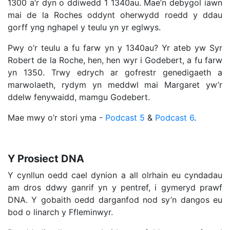
1300 a’r dyn o ddiwedd 1 1340au. Mae’n debygol iawn
mai de la Roches oddynt oherwydd roedd y ddau
gorff yng nghapel y teulu yn yr eglwys.
Pwy o’r teulu a fu farw yn y 1340au? Yr ateb yw Syr
Robert de la Roche, hen, hen wyr i Godebert, a fu farw
yn 1350. Trwy edrych ar gofrestr genedigaeth a
marwolaeth, rydym yn meddwl mai Margaret yw’r
ddelw fenywaidd, mamgu Godebert.
Mae mwy o’r stori yma -
Podcast 5
&
Podcast 6
.
Y Prosiect DNA
Y cynllun oedd cael dynion a all olrhain eu cyndadau
am dros ddwy ganrif yn y pentref, i gymeryd prawf
DNA. Y gobaith oedd darganfod nod sy’n dangos eu
bod o linarch y Ffleminwyr.